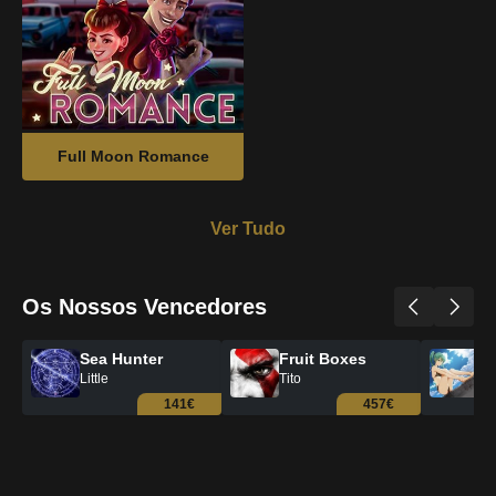
Full Moon Romance
Ver Tudo
Os Nossos Vencedores
Sea Hunter
Fruit Boxes
M
Little
Tito
Se
141€
457€