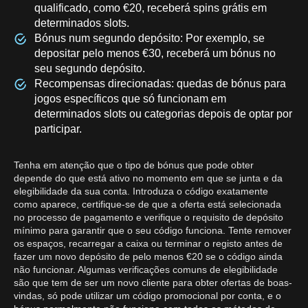
qualificado, como €20, receberá spins grátis em
determinados slots.
Bónus num segundo depósito: Por exemplo, se
depositar pelo menos €30, receberá um bónus no
seu segundo depósito.
Recompensas direcionadas: quedas de bónus para
jogos específicos que só funcionam em
determinados slots ou categorias depois de optar por
participar.
Tenha em atenção que o tipo de bónus que pode obter
depende do que está ativo no momento em que se junta e da
elegibilidade da sua conta. Introduza o código exatamente
como aparece, certifique-se de que a oferta está selecionada
no processo de pagamento e verifique o requisito de depósito
mínimo para garantir que o seu código funciona. Tente remover
os espaços, recarregar a caixa ou terminar o registo antes de
fazer um novo depósito de pelo menos €20 se o código ainda
não funcionar. Algumas verificações comuns de elegibilidade
são que tem de ser um novo cliente para obter ofertas de boas-
vindas, só pode utilizar um código promocional por conta, e o