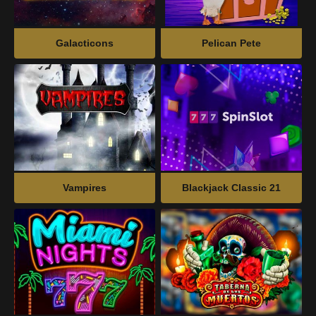
Código promocional da Lucky Block para spins grátis e
promoções de slots
Galacticons
Alpha Squad
Como obter spins grátis com um código de cupão da
Lucky Block
Obtenha um código de bónus cripto exclusivo na Lucky
Block
Montantes de depósito mínimo e máximo ao utilizar um
código promocional
Depósito mínimo e códigos promocionais: o que são e
como funcionam
Vampires
Blackjack Classic 21
Tempos de pagamento da Lucky Block, Know Your
Customer (kyc) e taxas
O que pode precisar de saber sobre o KYC na Lucky
Block
Notas importantes sobre taxas e levantamentos
mínimos