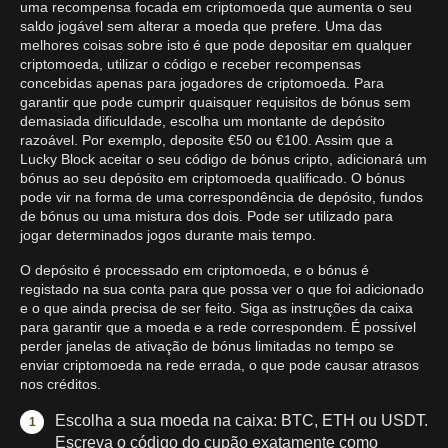
uma recompensa focada em criptomoeda que aumenta o seu
saldo jogável sem alterar a moeda que prefere. Uma das
melhores coisas sobre isto é que pode depositar em qualquer
criptomoeda, utilizar o código e receber recompensas
concebidas apenas para jogadores de criptomoeda. Para
garantir que pode cumprir quaisquer requisitos de bónus sem
demasiada dificuldade, escolha um montante de depósito
razoável. Por exemplo, deposite €50 ou €100. Assim que a
Lucky Block aceitar o seu código de bónus cripto, adicionará um
bónus ao seu depósito em criptomoeda qualificado. O bónus
pode vir na forma de uma correspondência de depósito, fundos
de bónus ou uma mistura dos dois. Pode ser utilizado para
jogar determinados jogos durante mais tempo.
O depósito é processado em criptomoeda, e o bónus é
registado na sua conta para que possa ver o que foi adicionado
e o que ainda precisa de ser feito. Siga as instruções da caixa
para garantir que a moeda e a rede correspondem. É possível
perder janelas de ativação de bónus limitadas no tempo se
enviar criptomoeda na rede errada, o que pode causar atrasos
nos créditos.
Escolha a sua moeda na caixa: BTC, ETH ou USDT.
Escreva o código do cupão exatamente como