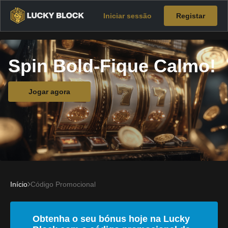
Iniciar sessão
Registar
Spin Bold-Fique Calmo!
Jogar agora
Início
Código Promocional
Obtenha o seu bónus hoje na Lucky