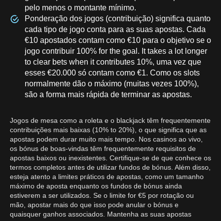
pelo menos o montante mínimo.
Ponderação dos jogos (contribuição) significa quanto
cada tipo de jogo conta para as suas apostas. Cada
€10 apostados contam como €10 para o objetivo se o
jogo contribuir 100% for the goal. It takes a lot longer
to clear bets when it contributes 10%, uma vez que
esses €20.000 só contam como €1. Como os slots
normalmente dão o máximo (muitas vezes 100%),
são a forma mais rápida de terminar as apostas.
Jogos de mesa como a roleta e o blackjack têm frequentemente
contribuições mais baixas (10% to 20%), o que significa que as
apostas podem durar muito mais tempo. Nos casinos ao vivo,
os bónus de boas-vindas têm frequentemente requisitos de
apostas baixos ou inexistentes. Certifique-se de que conhece os
termos completos antes de utilizar fundos de bónus. Além disso,
esteja atento a limites práticos de apostas, como um tamanho
máximo de aposta enquanto os fundos de bónus ainda
estiverem a ser utilizados. Se o limite for €5 por rotação ou
mão, apostar mais do que isso pode anular o bónus e
quaisquer ganhos associados. Mantenha as suas apostas