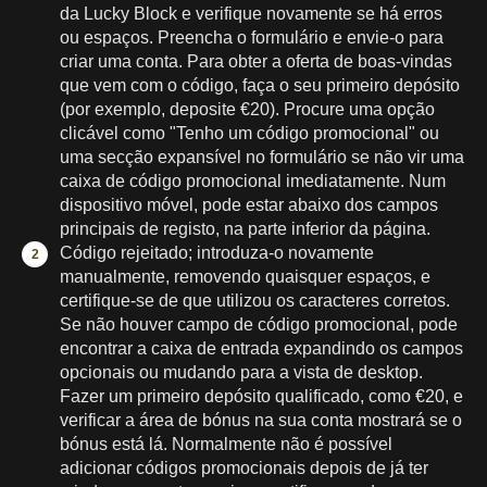
da Lucky Block e verifique novamente se há erros
ou espaços. Preencha o formulário e envie-o para
criar uma conta. Para obter a oferta de boas-vindas
que vem com o código, faça o seu primeiro depósito
(por exemplo, deposite €20). Procure uma opção
clicável como "Tenho um código promocional" ou
uma secção expansível no formulário se não vir uma
caixa de código promocional imediatamente. Num
dispositivo móvel, pode estar abaixo dos campos
principais de registo, na parte inferior da página.
Código rejeitado; introduza-o novamente
manualmente, removendo quaisquer espaços, e
certifique-se de que utilizou os caracteres corretos.
Se não houver campo de código promocional, pode
encontrar a caixa de entrada expandindo os campos
opcionais ou mudando para a vista de desktop.
Fazer um primeiro depósito qualificado, como €20, e
verificar a área de bónus na sua conta mostrará se o
bónus está lá. Normalmente não é possível
adicionar códigos promocionais depois de já ter