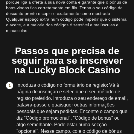
porque liga a oferta à sua nova conta e garante que o bónus de
boas-vindas fica corretamente em fila. Tenha o seu código de
desconto pronto e copie-o exatamente como mostrado.
Qualquer espaço extra num código pode impedir que o sistema
o aceite, e a maioria dos códigos é sensível a maiúsculas e
minúsculas.
Passos que precisa de
seguir para se inscrever
na Lucky Block Casino
Introduza o código no formulário de registo; Vá à
página de inscrição e selecione o seu método de
registo preferido. Introduza o seu endereço de email,
palavra-passe e quaisquer outras informações
pessoais que sejam pedidas. Encontre o campo que
diz "Código promocional", "Código de bónus" ou
algo semelhante. Pode estar numa secção
"opcional". Nesse campo, cole o código de bónus