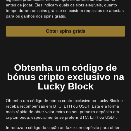
antes de jogar. Eles indicam quais os slots elegíveis, quanto
tempo duram os spins grátis e se existem requisitos de apostas
para os ganhos dos spins grátis.
Obter spins grátis
Obtenha um código de
bónus cripto exclusivo na
Lucky Block
Obtenha um código de bónus cripto exclusivo na Lucky Block e
receba recompensas em BTC, ETH ou USDT. Esta é a forma
mais rápida de obter valor extra no seu primeiro depósito em
criptomoeda, especialmente se preferir BTC, ETH ou USDT.
Introduza o código do cupão ao fazer um depósito para obter