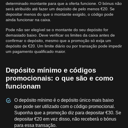
determinado montante para que a oferta funcione. O bónus não
será atribuído até fazer um depósito de pelo menos €20. Se
depositar menos do que o montante exigido, o código pode
ainda funcionar na caixa.
Pode não ser elegível se o montante do seu depósito for
demasiado baixo. Deve verificar os limites da caixa antes de
confirmar o depósito, mesmo que a promoção só exija um
depósito de €20. Um limite diário ou por transação pode impedir
um pagamento qualificado maior.
Depósito mínimo e códigos
promocionais: o que são e como
funcionam
O depósito mínimo é o depósito único mais baixo
que pode ser utilizado com o código promocional.
Suponha que a promoção diz para depositar €30. Se
depositar €20 em vez disso, não receberá o bónus
para essa transação.