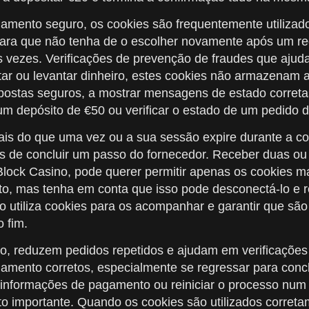
gamento seguro, os cookies são frequentemente utilizad
ara que não tenha de o escolher novamente após um redi
 vezes. Verificações de prevenção de fraudes que ajudam
positar ou levantar dinheiro, estes cookies não armazen
espostas seguros, a mostrar mensagens de estado corret
m depósito de €50 ou verificar o estado de um pedido 
ais do que uma vez ou a sua sessão expire durante a c
is de concluir um passo do fornecedor. Receber duas ou
lock Casino, pode querer permitir apenas os cookies ma
o, mas tenha em conta que isso pode desconectá-lo e re
o utiliza cookies para os acompanhar e garantir que sã
 fim.
 reduzem pedidos repetidos e ajudam em verificações 
amento corretos, especialmente se regressar para conclu
 informações de pagamento ou reiniciar o processo num d
 importante. Quando os cookies são utilizados correta