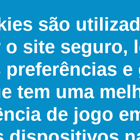
ies são utiliza
 o site seguro, 
 preferências e 
e tem uma mel
ência de jogo e
 dispositivos 