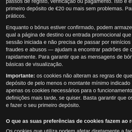
passos de registo, verificação ou pagamento. Isto é 
primeiro depósito de €20 ou mais sem problemas. Par
práticos.
Enquanto o bónus estiver confirmado, podem armazena
qual a página de destino ou entrada promocional que 
sessão iniciada e não precisa de passar por reiníci
fraudes e abusos — ajudam a encontrar padrões de 
rapidamente. Para garantir que as mensagens de bónu
básicas de visualização.
Importante:
os cookies não alteram as regras de que
depósito de pelo menos o montante mínimo indicado na
apenas os cookies necessários para o funcionamento d
definições mais tarde, se quiser. Basta garantir que 
e fazer o seu primeiro depósito.
O que as suas preferências de cookies fazem ao r
Os cookies que utiliza podem afetar diretamente a fac