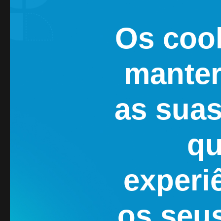
Os cook
manter
as suas
qu
experi
os seus