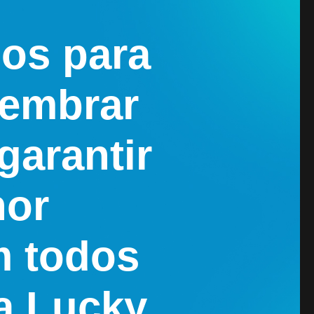
dos para
lembrar
garantir
hor
m todos
na Lucky