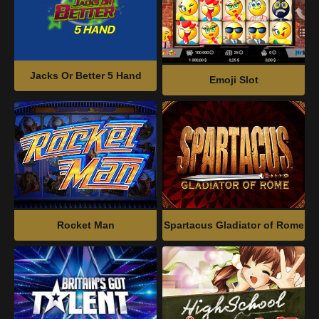
Jacks Or Better 5 Hand
Emoji Slot
Rocket Man
Spartacus Gladiator of Rome