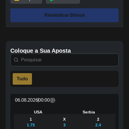
Reivindicar Bónus
Coloque a Sua Aposta
Tudo
06.08.2026
00:00
USA
Serbia
1
X
2
1.75
3
2.4