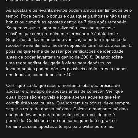
As apostas e os levantamentos podem ambos ser limitados pelo
tempo. Pode perder o bónus e quaisquer ganhos se não usar o
bónus ou cumprir as apostas dentro de 7 dias após recebê-lo.
Se apenas quiser jogar por diversão, escolha apostas e
sessões que consiga realmente terminar até à data limite.
Requisitos de levantamento e verificação podem impedi-lo de
receber o seu dinheiro mesmo depois de terminar as apostas. É
possível que tenha de passar por verificações de identidade
antes de poder levantar um ganho de 200 €. Quando existe
uma regra antifraude ligada à oferta sem depósito, os
levantamentos podem não ser possíveis até fazer pelo menos
um depósito, como depositar €10.
Certifique-se de que sabe o montante total que precisa de
apostar e o múltiplo de apostas antes de começar. Verifique
quais jogos são elegíveis e jogue apenas aqueles que têm
contribuição total ou alta. Quando tem um bónus, deve sempre
seguir a regra da aposta máxima. Calcule o montante máximo
que pode levantar para não tentar retirar mais do que é
permitido. Certifique-se de que sabe quando é o prazo e
termine as suas apostas a tempo para evitar perdê-las.