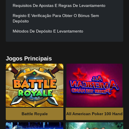
Requisitos De Apostas E Regras De Levantamento
Registo E Verificação Para Obter O Bónus Sem
Depósito
Métodos De Depósito E Levantamento
Como Funcionam Os Levantamentos Após Jogar Com
O Bónus
Jogos Principais
Battle Royale
Star Fortune