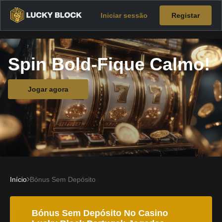
Iniciar sessão
Registar
Spin Bold-Fique Calmo!
Jogar agora
Início
Bónus Sem Depósito
Bónus Sem Depósito No Casino