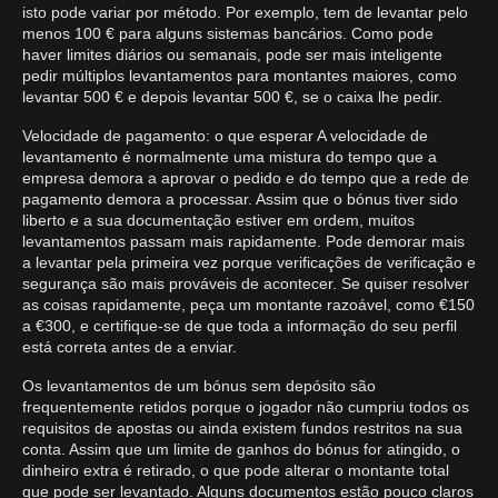
isto pode variar por método. Por exemplo, tem de levantar pelo
menos 100 € para alguns sistemas bancários. Como pode
haver limites diários ou semanais, pode ser mais inteligente
pedir múltiplos levantamentos para montantes maiores, como
levantar 500 € e depois levantar 500 €, se o caixa lhe pedir.
Velocidade de pagamento: o que esperar A velocidade de
levantamento é normalmente uma mistura do tempo que a
empresa demora a aprovar o pedido e do tempo que a rede de
pagamento demora a processar. Assim que o bónus tiver sido
liberto e a sua documentação estiver em ordem, muitos
levantamentos passam mais rapidamente. Pode demorar mais
a levantar pela primeira vez porque verificações de verificação e
segurança são mais prováveis de acontecer. Se quiser resolver
as coisas rapidamente, peça um montante razoável, como €150
a €300, e certifique-se de que toda a informação do seu perfil
está correta antes de a enviar.
Os levantamentos de um bónus sem depósito são
frequentemente retidos porque o jogador não cumpriu todos os
requisitos de apostas ou ainda existem fundos restritos na sua
conta. Assim que um limite de ganhos do bónus for atingido, o
dinheiro extra é retirado, o que pode alterar o montante total
que pode ser levantado. Alguns documentos estão pouco claros