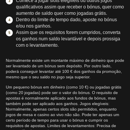
Comece a jogar slots elegíveis ou outros jogos
qualificativos assim que receber o bónus, quer como
aumento de saldo quer como jogadas grátis.
Dentro do limite de tempo dado, aposte no bónus
e/ou nos ganhos.
Assim que os requisitos forem cumpridos, converta
os ganhos num saldo levantável e depois prossiga
com o levantamento.
Normalmente existe um montante máximo de dinheiro que pode
ser levantado de um bónus sem depósito. Por outro lado,
poderá conseguir levantar até 100 € dos ganhos da promoção,
mesmo que o seu saldo no jogo seja superior.
Um pequeno bónus em dinheiro (como 10 €) ou jogadas grátis
(como 20 jogadas) pode ser o valor do bónus. O requisito de
apostas é normalmente aplicado aos fundos de bónus, mas
também pode ser aplicado aos ganhos. Jogos elegíveis:
Normalmente, apenas certos slots são permitidos, enquanto
jogos de mesa e casino ao vivo não são. Pode ter apenas um
certo período de tempo para usar o bónus e cumprir os
requisitos de apostas. Limites de levantamentos: Precisa de