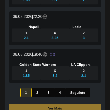
1.85
3.1
2
06.08.2026
22:20
Napoli
Lazio
1
X
2
2.1
3.25
3
06.08.2026
19:40
Golden State Warriors
LA Clippers
1
X
2
1.85
3.2
2.1
1
2
3
4
Seguinte
Ver Mais