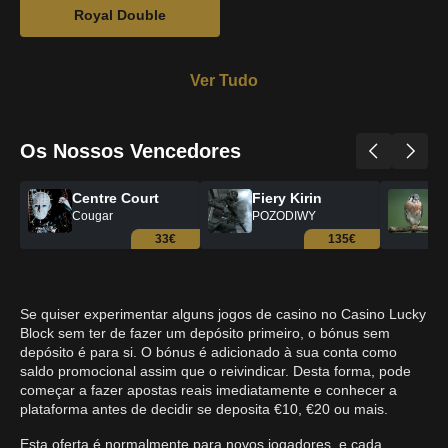
Royal Double
Ver Tudo
Os Nossos Vencedores
Centre Court
Fiery Kirin
H
Cougar
POZODIWY
Coo
33€
135€
Se quiser experimentar alguns jogos de casino no Casino Lucky
Block sem ter de fazer um depósito primeiro, o bónus sem
depósito é para si. O bónus é adicionado à sua conta como
saldo promocional assim que o reivindicar. Desta forma, pode
começar a fazer apostas reais imediatamente e conhecer a
plataforma antes de decidir se deposita €10, €20 ou mais.
Esta oferta é normalmente para novos jogadores, e cada